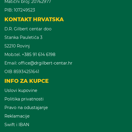
Matični broj: 20762977
PIB: 107249523
KONTAKT HRVATSKA
D.R. Gilbert centar doo
Stanka Pauletića 3
52210 Rovinj
Mob.tel.
+385 91 614 6198
Email:
office@drgilbert-centar.hr
OIB 85934251641
INFO ZA KUPCE
Uslovi kupovine
Politika privatnosti
Pravo na odustajanje
Reklamacije
Swift i IBAN