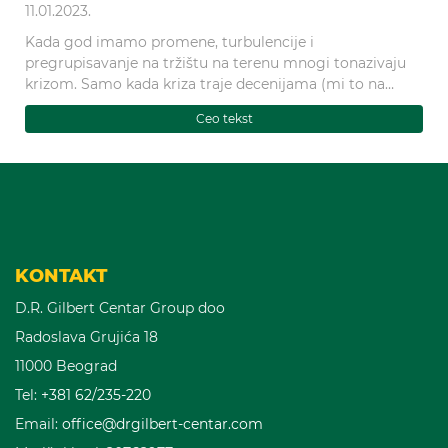
11.01.2023.
Kada god imamo promene, turbulencije i
pregrupisavanje na tržištu na terenu mnogi tonazivaju
krizom. Samo kada kriza traje decenijama (mi to na
Balkanu najbolje znamo) onda je bespotrebno tr
Ceo tekst
KONTAKT
D.R. Gilbert Centar Group doo
Radoslava Grujića 18
11000 Beograd
Tel:
+381 62/235-220
Email:
office@drgilbert-centar.com