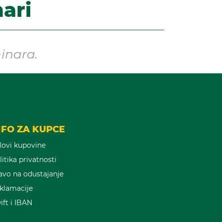
ari
inara.
NFO ZA KUPCE
lovi kupovine
litika privatnosti
avo na odustajanje
klamacije
ift i IBAN