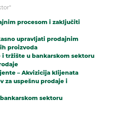
ktor"
ajnim procesom i zaključiti
ikasno upravljati prodajnim
ih proizvoda
e i tržište u bankarskom sektoru
rodaje
ente – Akvizicija klijenata
v za uspešnu prodaje i
u bankarskom sektoru