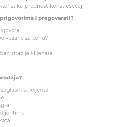
teristika-prednost-korist-osećaj)
 prigovorima i pregovarati?
rigovora
be vezane za cenu?
z iritacije klijenata
prodaju?
 saglasnost klijenta
je
ng-a
klijentima
ikata