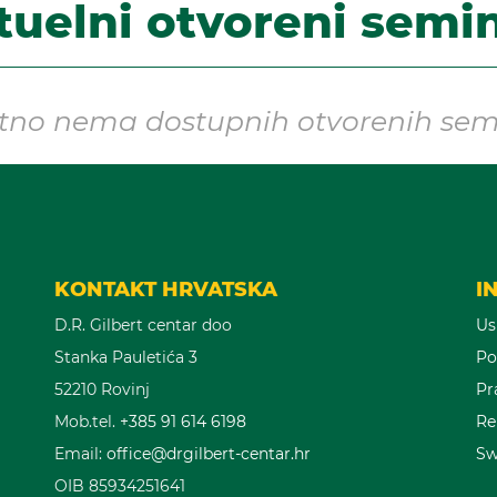
tuelni otvoreni semin
tno nema dostupnih otvorenih sem
KONTAKT HRVATSKA
I
D.R. Gilbert centar doo
Us
Stanka Pauletića 3
Po
52210 Rovinj
Pr
Mob.tel.
+385 91 614 6198
Re
Email:
office@drgilbert-centar.hr
Sw
OIB 85934251641