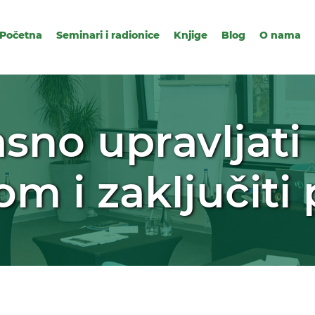
Početna
Seminari i radionice
Knjige
Blog
O nama
asno upravljati
m i zaključiti