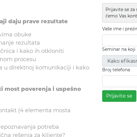
Prijavite se za
ćemo Vas konta
odaji daju prave rezultate
Vaše ime i prez
evima obuke
manje rezultata
Seminar na koji
nica i kako ih otkloniti
ajnom procesu
a u direktnoj komunikaciji i kako
Broj telefona
ti most poverenja i uspešno
Prijavite se
kontakt (4 elementa mosta
repoznavanja potreba
čna rešenja za klijente?