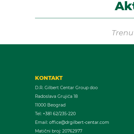
Ak
Trenu
KONTAKT
D.R. Gilbert Centar Group doo
Radoslava Grujića 18
11000 Beograd
Tel:
+381 62/235-220
Email:
office@drgilbert-centar.com
Matični broj: 20762977